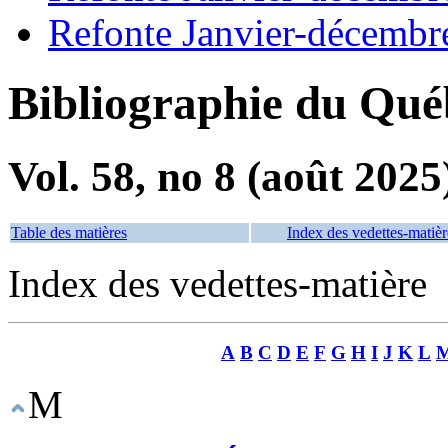
Refonte Janvier-décembr
Bibliographie du Qué
Vol. 58, no 8 (août 2025
Table des matières
Index des vedettes-matièr
Index des vedettes-matière
A
B
C
D
E
F
G
H
I
J
K
L
M