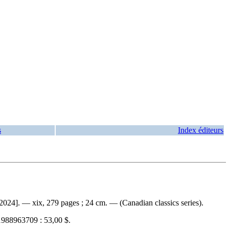
s
Index éditeurs
2024]. — xix, 279 pages ; 24 cm. — (Canadian classics series).
988963709 :
53,00 $
.