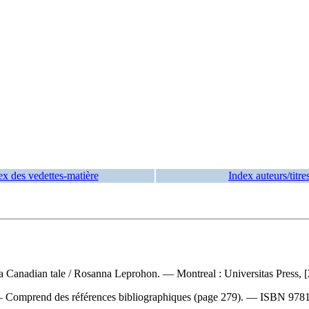
ex des vedettes-matière
Index auteurs/titre
 a Canadian tale
/ Rosanna Leprohon. — Montreal : Universitas Press, [
— Comprend des références bibliographiques (page 279). —
ISBN
9781