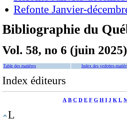
Refonte Janvier-décembr
Bibliographie du Qué
Vol. 58, no 6 (juin 2025)
Table des matières
Index des vedettes-matièr
Index éditeurs
A
B
C
D
E
F
G
H
I
J
K
L
L