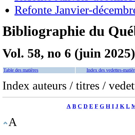
Refonte Janvier-décembr
Bibliographie du Qué
Vol. 58, no 6 (juin 2025)
Table des matières
Index des vedettes-matièr
Index auteurs / titres / vede
A
B
C
D
E
F
G
H
I
J
K
L
A