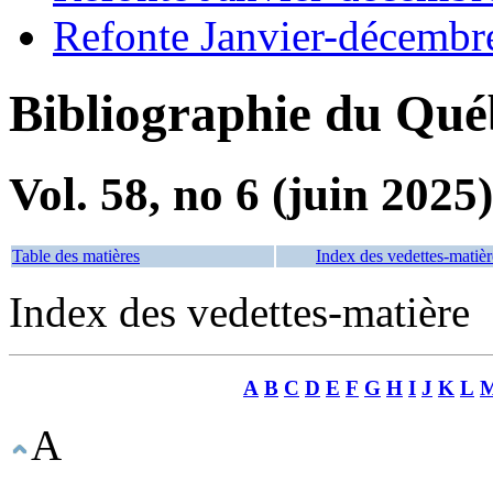
Refonte Janvier-décembr
Bibliographie du Qué
Vol. 58, no 6 (juin 2025)
Table des matières
Index des vedettes-matièr
Index des vedettes-matière
A
B
C
D
E
F
G
H
I
J
K
L
A