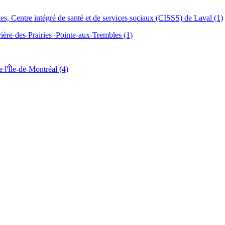
les, Centre intégré de santé et de services sociaux (CISSS) de Laval (1)
vière-des-Prairies–Pointe-aux-Trembles (1)
 l'Île-de-Montréal (4)