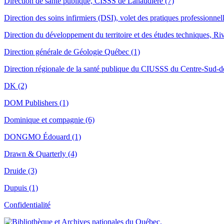
Direction de santé publique, CISSS de Lanaudière (7)
Direction des soins infirmiers (DSI), volet des pratiques professionnel
Direction du développement du territoire et des études techniques, Ri
Direction générale de Géologie Québec (1)
Direction régionale de la santé publique du CIUSSS du Centre-Sud-de
DK (2)
DOM Publishers (1)
Dominique et compagnie (6)
DONGMO Édouard (1)
Drawn & Quarterly (4)
Druide (3)
Dupuis (1)
Confidentialité