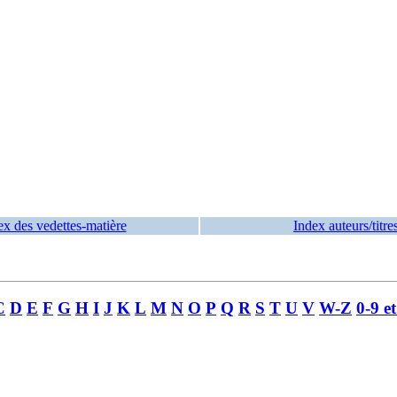
ex des vedettes-matière
Index auteurs/titre
C
D
E
F
G
H
I
J
K
L
M
N
O
P
Q
R
S
T
U
V
W-Z
0-9 e