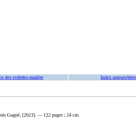
ex des vedettes-matière
Index auteurs/titre
nis Gagné, [2023]. — 122 pages ; 24 cm.