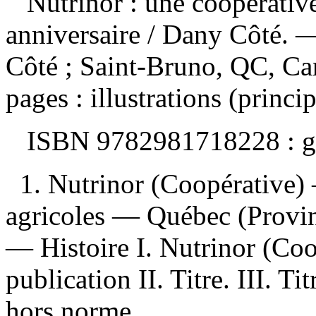
Nutrinor : une coopérati
anniversaire
/ Dany Côté. —
Côté ; Saint-Bruno, QC, Ca
pages : illustrations (princ
ISBN
9782981718228 :
g
1. Nutrinor (Coopérative)
agricoles — Québec (Provi
— Histoire I. Nutrinor (Coo
publication II. Titre. III. T
hors norme.