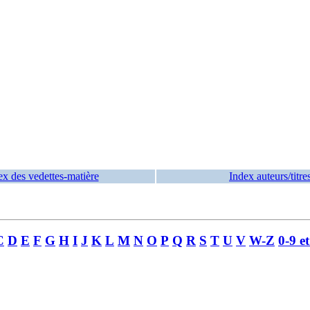
ex des vedettes-matière
Index auteurs/titre
C
D
E
F
G
H
I
J
K
L
M
N
O
P
Q
R
S
T
U
V
W-Z
0-9 e