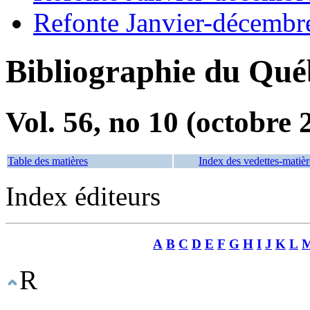
Refonte Janvier-décembr
Bibliographie du Qué
Vol. 56, no 10 (octobre 
Table des matières
Index des vedettes-matièr
Index éditeurs
A
B
C
D
E
F
G
H
I
J
K
L
R