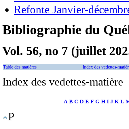
Refonte Janvier-décembr
Bibliographie du Qué
Vol. 56, no 7 (juillet 202
Table des matières
Index des vedettes-matièr
Index des vedettes-matière
A
B
C
D
E
F
G
H
I
J
K
L
P