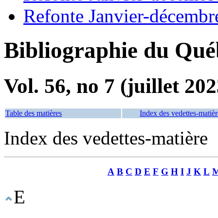
Refonte Janvier-décembr
Bibliographie du Qué
Vol. 56, no 7 (juillet 202
Table des matières
Index des vedettes-matièr
Index des vedettes-matière
A
B
C
D
E
F
G
H
I
J
K
L
E