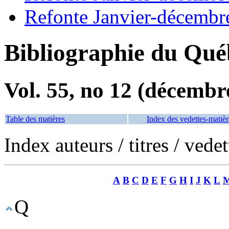
Refonte Janvier-décembr
Bibliographie du Qué
Vol. 55, no 12 (décembr
Table des matières
Index des vedettes-matièr
Index auteurs / titres / vede
A
B
C
D
E
F
G
H
I
J
K
L
Q