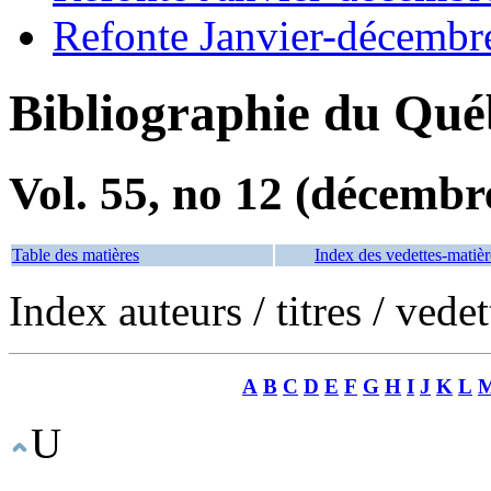
Refonte Janvier-décembr
Bibliographie du Qué
Vol. 55, no 12 (décembr
Table des matières
Index des vedettes-matièr
Index auteurs / titres / vede
A
B
C
D
E
F
G
H
I
J
K
L
U