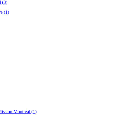
l (3)
e (1)
Mission Montréal (1)