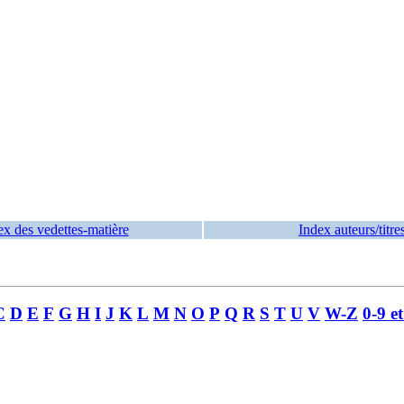
ex des vedettes-matière
Index auteurs/titre
C
D
E
F
G
H
I
J
K
L
M
N
O
P
Q
R
S
T
U
V
W-Z
0-9 e