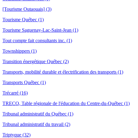
[Tourisme Outaouais] (3)
Tourisme Québec (1)
Tourisme Saguenay-Lac-Saint-Jean (1)
Tout compte fait consultants inc. (1)
Townshippers (1)
Transition énergétique Québec (2)
Transports, mobilité durable et électrification des transports (1)
Transports Québec (1)
Trécarré (16)
TRECQ, Table régionale de l'éducation du Centre-du-Québec (1)
Tribunal administratif du Québec (1)
Tribunal administratif du travail (2)
Triptyque (32)