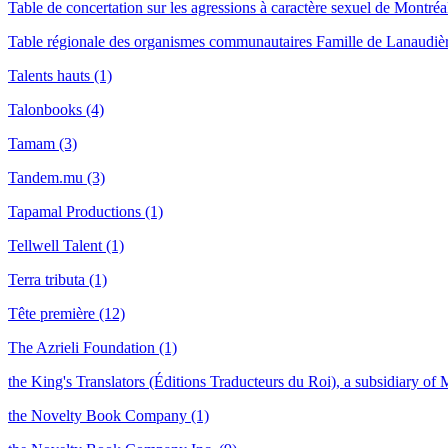
Table de concertation sur les agressions à caractère sexuel de Montréa
Table régionale des organismes communautaires Famille de Lanaudièr
Talents hauts (1)
Talonbooks (4)
Tamam (3)
Tandem.mu (3)
Tapamal Productions (1)
Tellwell Talent (1)
Terra tributa (1)
Tête première (12)
The Azrieli Foundation (1)
the King's Translators (Éditions Traducteurs du Roi), a subsidiary of 
the Novelty Book Company (1)