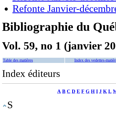
Refonte Janvier-décembr
Bibliographie du Qué
Vol. 59, no 1 (janvier 2
Table des matières
Index des vedettes-matièr
Index éditeurs
A
B
C
D
E
F
G
H
I
J
K
L
S