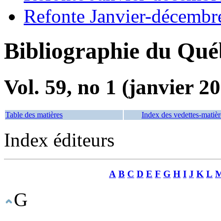
Refonte Janvier-décembr
Bibliographie du Qué
Vol. 59, no 1 (janvier 2
Table des matières
Index des vedettes-matièr
Index éditeurs
A
B
C
D
E
F
G
H
I
J
K
L
G