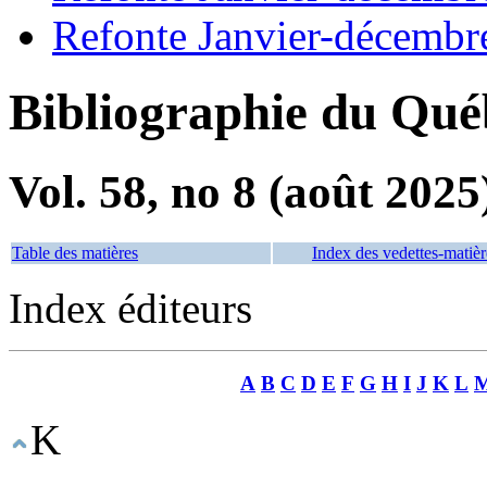
Refonte Janvier-décembr
Bibliographie du Qué
Vol. 58, no 8 (août 2025
Table des matières
Index des vedettes-matièr
Index éditeurs
A
B
C
D
E
F
G
H
I
J
K
L
K