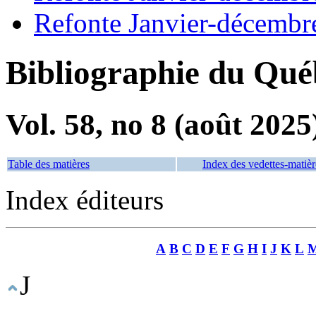
Refonte Janvier-décembr
Bibliographie du Qué
Vol. 58, no 8 (août 2025
Table des matières
Index des vedettes-matièr
Index éditeurs
A
B
C
D
E
F
G
H
I
J
K
L
J