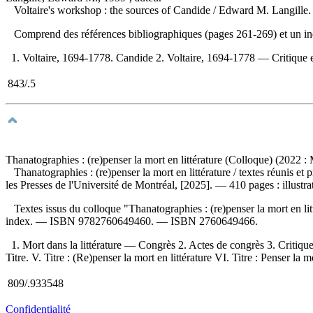
Voltaire's workshop : the sources of Candide
/ Edward M. Langille. 
Comprend des références bibliographiques (pages 261-269) et un 
1. Voltaire, 1694-1778. Candide 2. Voltaire, 1694-1778 — Critique et 
843/.5
Thanatographies : (re)penser la mort en littérature (Colloque) (2022 
Thanatographies : (re)penser la mort en littérature
/ textes réunis et
les Presses de l'Université de Montréal, [2025]. — 410 pages : illustra
Textes issus du colloque "Thanatographies : (re)penser la mort en li
index. —
ISBN
9782760649460
. —
ISBN
2760649466
.
1. Mort dans la littérature — Congrès 2. Actes de congrès 3. Critiques l
Titre. V. Titre : (Re)penser la mort en littérature VI. Titre : Penser la m
809/.933548
Confidentialité