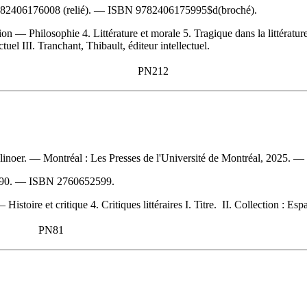
82406176008
(relié). —
ISBN
9782406175995$d(broché)
.
— Philosophie 4. Littérature et morale 5. Tragique dans la littérature 6.
tuel III. Tranchant, Thibault, éditeur intellectuel.
PN212
inoer. — Montréal : Les Presses de l'Université de Montréal, 2025. — 
90
. —
ISBN
2760652599
.
Histoire et critique 4. Critiques littéraires I. Titre. II. Collection : Espac
PN81