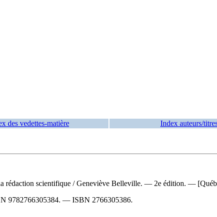
ex des vedettes-matière
Index auteurs/titre
 la rédaction scientifique
/ Geneviève Belleville. — 2e édition. — [Québe
BN
9782766305384
. —
ISBN
2766305386
.