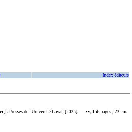
s
Index éditeurs
c] : Presses de l'Université Laval, [2025]. — xv, 156 pages ; 23 cm.