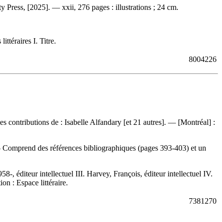
Press, [2025]. — xxii, 276 pages : illustrations ; 24 cm.
ttéraires I. Titre.
8004226
es contributions de : Isabelle Alfandary [et 21 autres]. — [Montréal] :
 — Comprend des références bibliographiques (pages 393-403) et un
58-, éditeur intellectuel III. Harvey, François, éditeur intellectuel IV.
ion : Espace littéraire.
7381270