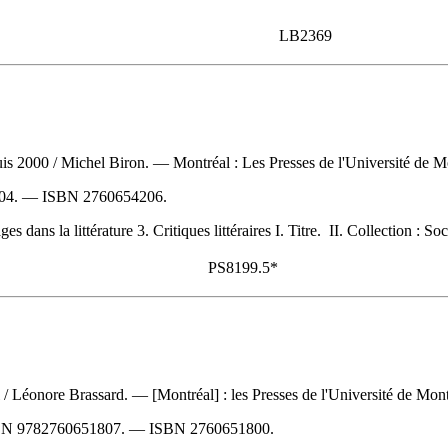
LB2369
uis 2000
/ Michel Biron. — Montréal : Les Presses de l'Université de 
04
. —
ISBN
2760654206
.
dans la littérature 3. Critiques littéraires I. Titre. II. Collection : S
PS8199.5*
l
/ Léonore Brassard. — [Montréal] : les Presses de l'Université de Montr
BN
9782760651807
. —
ISBN
2760651800
.