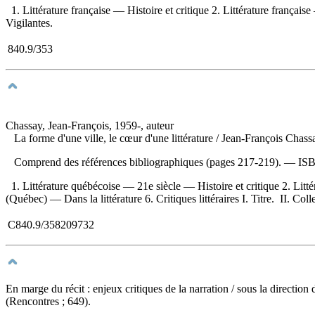
1. Littérature française — Histoire et critique 2. Littérature française 
Vigilantes.
840.9/353
Chassay, Jean-François, 1959-, auteur
La forme d'une ville, le cœur d'une littérature
/ Jean-François Chas
Comprend des références bibliographiques (pages 217-219). —
IS
1. Littérature québécoise — 21e siècle — Histoire et critique 2. Lit
(Québec) — Dans la littérature 6. Critiques littéraires I. Titre. II. Co
C840.9/358209732
En marge du récit : enjeux critiques de la narration
/ sous la directio
(Rencontres ; 649).