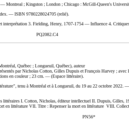
— Montreal ; Kingston ; London ; Chicago : McGill-Queen's University 
index. —
ISBN
9780228024705
(relié).
interprétation 3. Fielding, Henry, 1707-1754 — Influence 4. Critiques li
PQ2082.C4
: Montréal, Québec ; Longueuil, Québec), auteur
 présentés par Nicholas Cotton, Gilles Dupuis et François Harvey ; avec l
tions en couleur ; 23 cm. — (Espace littéraire).
ttérature", tenu à Montréal et à Longueuil, du 19 au 22 octobre 2022.
ittéraires I. Cotton, Nicholas, éditeur intellectuel II. Dupuis, Gilles, 19
ort en littérature VII. Titre : Repenser la mort en littérature VIII. Collect
PN56*