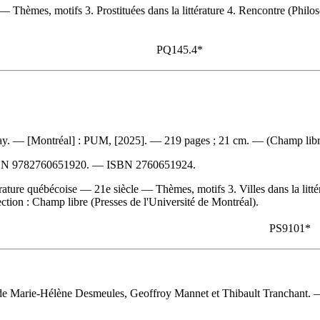
— Thèmes, motifs 3. Prostituées dans la littérature 4. Rencontre (Philosophi
PQ145.4*
say. — [Montréal] : PUM, [2025]. — 219 pages ; 21 cm. — (Champ libr
BN
9782760651920
. —
ISBN
2760651924
.
térature québécoise — 21e siècle — Thèmes, motifs 3. Villes dans la lit
llection : Champ libre (Presses de l'Université de Montréal).
PS9101*
n de Marie-Hélène Desmeules, Geoffroy Mannet et Thibault Tranchant. 