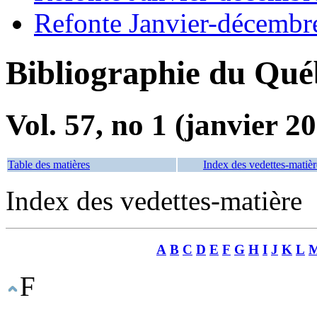
Refonte Janvier-décembr
Bibliographie du Qué
Vol. 57, no 1 (janvier 2
Table des matières
Index des vedettes-matièr
Index des vedettes-matière
A
B
C
D
E
F
G
H
I
J
K
L
F