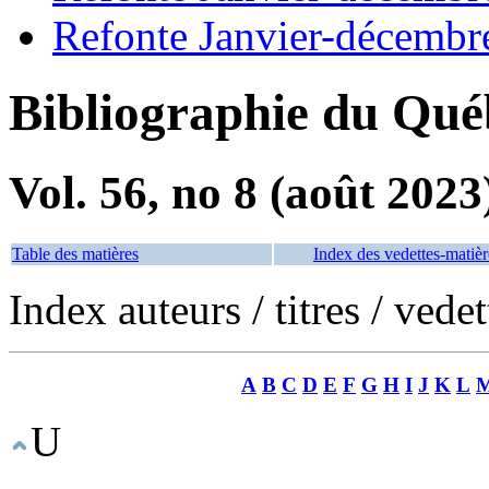
Refonte Janvier-décembr
Bibliographie du Qué
Vol. 56, no 8 (août 2023
Table des matières
Index des vedettes-matièr
Index auteurs / titres / vede
A
B
C
D
E
F
G
H
I
J
K
L
U