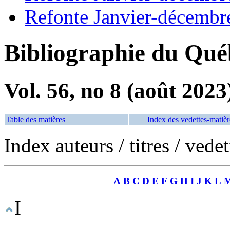
Refonte Janvier-décembr
Bibliographie du Qué
Vol. 56, no 8 (août 2023
Table des matières
Index des vedettes-matièr
Index auteurs / titres / vede
A
B
C
D
E
F
G
H
I
J
K
L
I