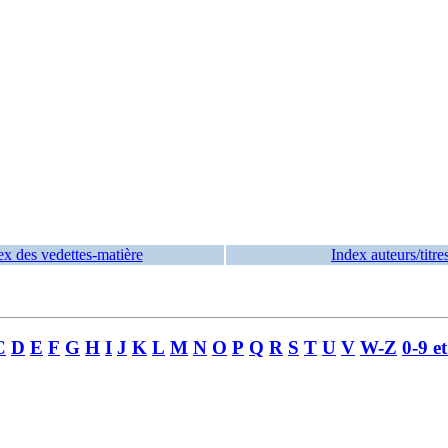
ex des vedettes-matière
Index auteurs/titre
C
D
E
F
G
H
I
J
K
L
M
N
O
P
Q
R
S
T
U
V
W-Z
0-9 e