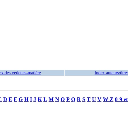
ex des vedettes-matière
Index auteurs/titre
C
D
E
F
G
H
I
J
K
L
M
N
O
P
Q
R
S
T
U
V
W-Z
0-9 e