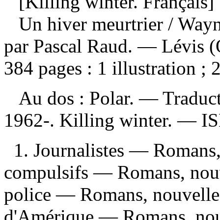
[Killing winter. Français]
Un hiver meurtrier
/ Wayn
par Pascal Raud. — Lévis (
384 pages : 1 illustration ;
Au dos : Polar. —
Traduct
1962-. Killing winter. —
I
1. Journalistes — Romans, 
compulsifs — Romans, nouvel
police — Romans, nouvelles
d'Amérique — Romans, nouv