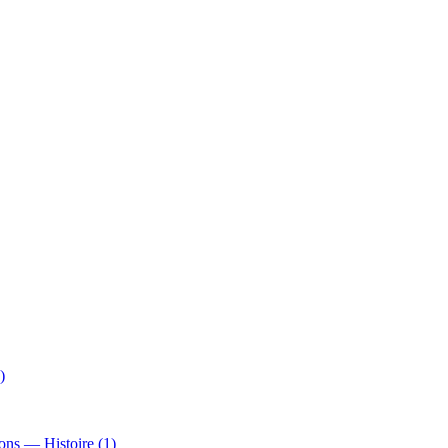
)
ns — Histoire (1)