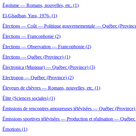
Égoïsme — Romans, nouvelles, etc. (1)
El-Ghadban, Yara, 1976- (1)
Élections — Coût — Politique gouvernementale — Québec (Province
Élections — Francophonie (2)
Élections — Observation — Francophonie (2)
Élections — Québec (Province) (1)
Électronica (Musique) — Québec (Province) (3)
Electropop — Québec (Province) (2)
Éleveurs de chèvres — Romans, nouvelles, etc. (1)
Élite (Sciences sociales) (1)
Émissions de rencontres amoureuses télévisées — Québec (Province) 
Émissions sportives télévisées — Production et réalisation — Québec 
Émotions (1)