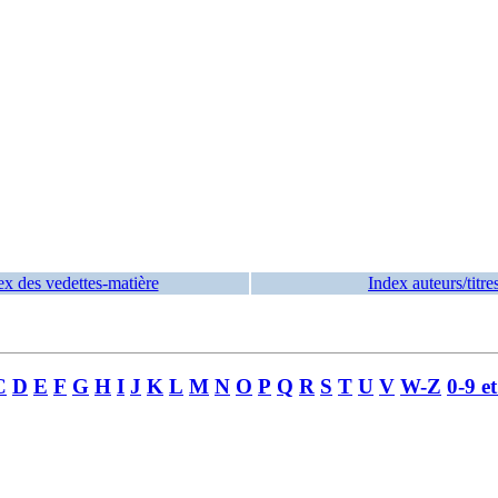
ex des vedettes-matière
Index auteurs/titre
C
D
E
F
G
H
I
J
K
L
M
N
O
P
Q
R
S
T
U
V
W-Z
0-9 e