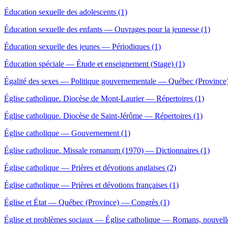
Éducation sexuelle des adolescents (1)
Éducation sexuelle des enfants — Ouvrages pour la jeunesse (1)
Éducation sexuelle des jeunes — Périodiques (1)
Éducation spéciale — Étude et enseignement (Stage) (1)
Égalité des sexes — Politique gouvernementale — Québec (Province)
Église catholique. Diocèse de Mont-Laurier — Répertoires (1)
Église catholique. Diocèse de Saint-Jérôme — Répertoires (1)
Église catholique — Gouvernement (1)
Église catholique. Missale romanum (1970) — Dictionnaires (1)
Église catholique — Prières et dévotions anglaises (2)
Église catholique — Prières et dévotions françaises (1)
Église et État — Québec (Province) — Congrès (1)
Église et problèmes sociaux — Église catholique — Romans, nouvelles