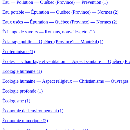
Eau — Pollution — Québec (Province) — Prévention (1)
Eau potable — Épuration — Québec (Province) — Normes (2)
Eaux usées — Épuration — Québec (Province) — Normes (2)
Échange de savoirs — Romans, nouvelles, etc. (1)
Éclairage public — Québec (Province) — Montréal (1)
Écoféminisme (1)
Écoles — Chauffage et ventilation — Aspect sanitaire — Québec (Pro
Écologie humaine (1)
Écologie humaine — Aspect religieux — Christianisme — Ouvrages p
Écologie profonde (1)
Écologisme (1)
Économie de l'environnement (1)
Économie numérique (2)