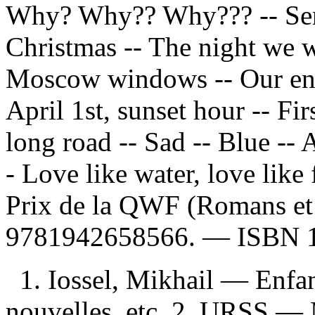
Why? Why?? Why??? -- Sent
Christmas -- The night we 
Moscow windows -- Our enti
April 1st, sunset hour -- Fi
long road -- Sad -- Blue -- 
- Love like water, love like
Prix de la QWF (Romans et
9781942658566
. —
ISBN
1. Iossel, Mikhail — Enfa
nouvelles, etc. 2. URSS 