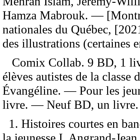
Mehran Islam, Jérémy-Will
Hamza Mabrouk. — [Montréa
nationales du Québec, [202
des illustrations (certaines 
Comix Collab. 9 BD, 1 livr
élèves autistes de la classe 
Évangéline. — Pour les jeu
livre. —
Neuf BD, un livr
1. Histoires courtes en b
la jeunesse I. Angrand-Jean, 