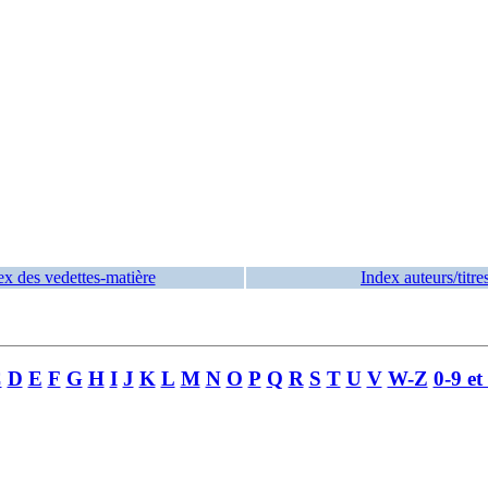
ex des vedettes-matière
Index auteurs/titre
C
D
E
F
G
H
I
J
K
L
M
N
O
P
Q
R
S
T
U
V
W-Z
0-9 et