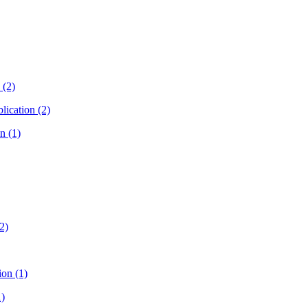
 (2)
lication (2)
n (1)
2)
ion (1)
1)