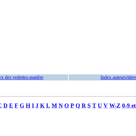
ex des vedettes-matière
Index auteurs/titre
C
D
E
F
G
H
I
J
K
L
M
N
O
P
Q
R
S
T
U
V
W-Z
0-9 e