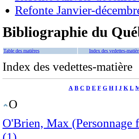
Refonte Janvier-décembr
Bibliographie du Qué
Table des matières
Index des vedettes-matièr
Index des vedettes-matière
A
B
C
D
E
F
G
H
I
J
K
L
O
O'Brien, Max (Personnage f
(1)