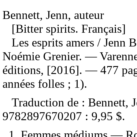
Bennett, Jenn, auteur
[Bitter spirits. Français]
Les esprits amers
/ Jenn B
Noémie Grenier. — Varenn
éditions, [2016]. — 477 pa
années folles ; 1).
Traduction de :
Bennett, J
9782897670207 :
9,95 $
.
1. Femmes médiums — Roma