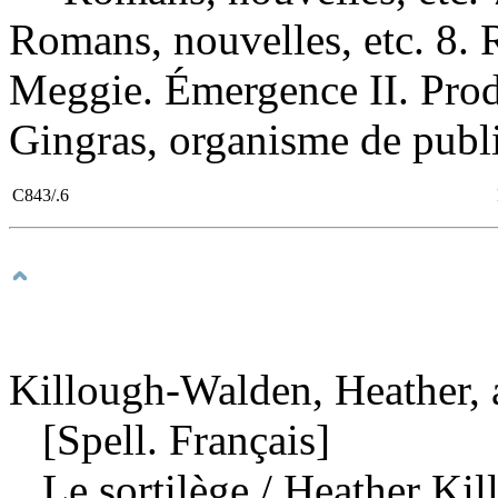
Romans, nouvelles, etc. 8. 
Meggie. Émergence II. Prod
Gingras, organisme de public
C843/.6
Killough-Walden, Heather, 
[Spell. Français]
Le sortilège
/ Heather Kil