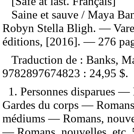
[Safe at last. Français]
Saine et sauve
/ Maya Bank
Robyn Stella Bligh. — Var
éditions, [2016]. — 276 pag
Traduction de :
Banks, Ma
9782897674823 :
24,95 $
.
1. Personnes disparues — 
Gardes du corps — Romans,
médiums — Romans, nouvelle
— Romans, nouvelles, etc.