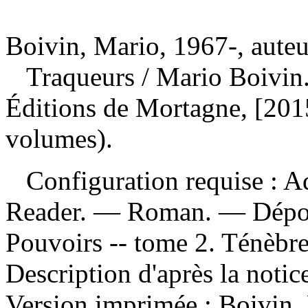
Boivin, Mario, 1967-, auteu
Traqueurs
/ Mario Boivin
Éditions de Mortagne, [2015
volumes).
Configuration requise : Ad
Reader. — Roman. —
Dépo
Pouvoirs -- tome 2. Ténèbre
Description d'après la noti
Version imprimée :
Boivin,