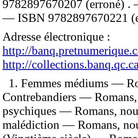
9782897670207
(erroné) .
—
ISBN
9782897670221
(
Adresse électronique :
http://banq.pretnumerique.
http://collections.banq.qc.
1. Femmes médiums — Roma
Contrebandiers — Romans, n
psychiques — Romans, nouve
malédiction — Romans, nouv