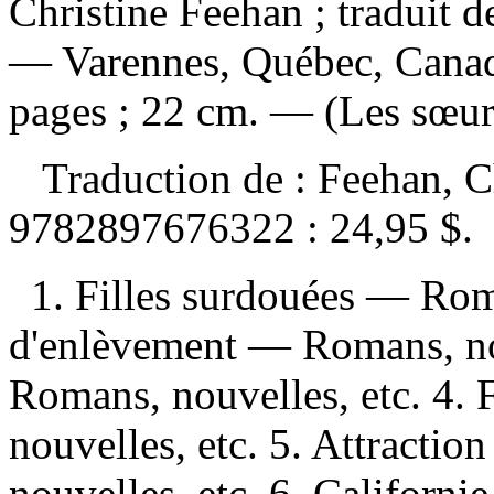
Christine Feehan ; traduit d
— Varennes, Québec, Canad
pages ; 22 cm. — (Les sœurs
Traduction de :
Feehan, C
9782897676322 :
24,95 $
.
1. Filles surdouées — Roma
d'enlèvement — Romans, nou
Romans, nouvelles, etc. 4.
nouvelles, etc. 5. Attracti
nouvelles, etc. 6. Californi