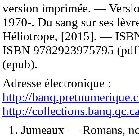
version imprimée. —
Versi
1970-. Du sang sur ses lèvr
Héliotrope, [2015]. —
ISB
ISBN
9782923975795
(pdf
(epub).
Adresse électronique :
http://banq.pretnumerique.
http://collections.banq.qc.
1. Jumeaux — Romans, nouv