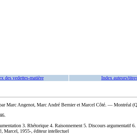
ex des vedettes-matière
Index auteurs/titre
s par Marc Angenot, Marc André Bernier et Marcel Côté. — Montréal (Q
46
.
umentation 3. Rhétorique 4. Raisonnement 5. Discours argumentatif 6. 
é, Marcel, 1955-, éditeur intellectuel