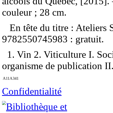
alcools du Québec, [2015]. 
couleur ; 28 cm.
En tête du titre :
Ateliers
9782550745983 :
gratuit
.
1. Vin 2. Viticulture I. So
organisme de publication II
A11A341
Confidentialité