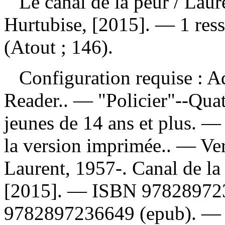
Le canal de la peur
/ Laur
Hurtubise, [2015]. — 1 res
(Atout ; 146).
Configuration requise : Ad
Reader.. — "Policier"--Qua
jeunes de 14 ans et plus. — 
la version imprimée.. —
Ve
Laurent, 1957-. Canal de la 
[2015]. —
ISBN
97828972
9782897236649 (epub)
. 