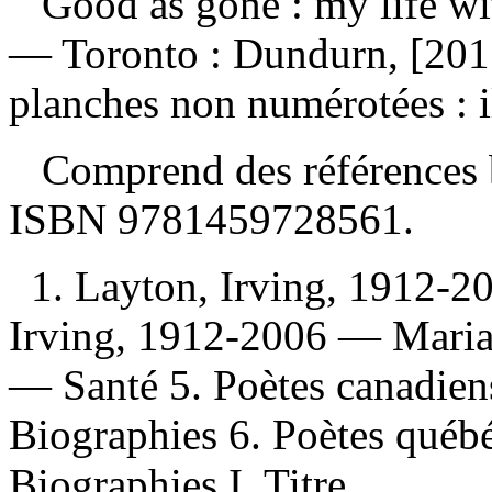
Good as gone : my life w
— Toronto : Dundurn, [201
planches non numérotées : il
Comprend des références b
ISBN
9781459728561
.
1. Layton, Irving, 1912-20
Irving, 1912-2006 — Maria
— Santé 5. Poètes canadien
Biographies 6. Poètes québ
Biographies I. Titre.