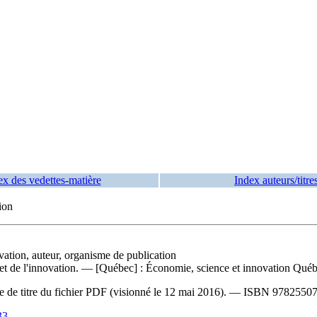
ex des vedettes-matière
Index auteurs/titre
ion
vation, auteur, organisme de publication
e et de l'innovation. — [Québec] : Économie, science et innovation Québ
ge de titre du fichier PDF (visionné le 12 mai 2016). —
ISBN
9782550
33
.