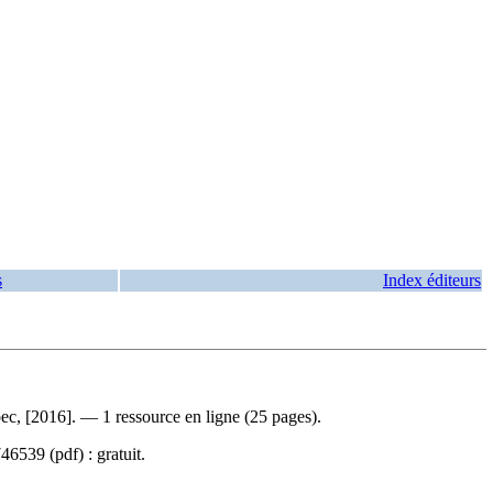
s
Index éditeurs
ec, [2016]. — 1 ressource en ligne (25 pages).
746539
(pdf) :
gratuit
.