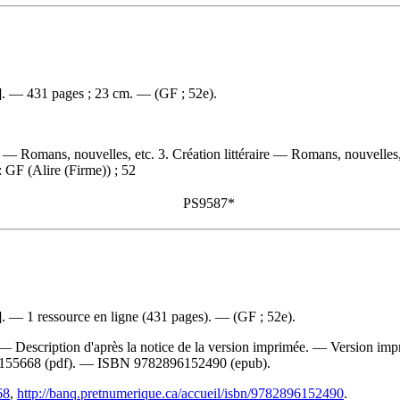
6]. — 431 pages ; 23 cm. — (GF ; 52e).
es — Romans, nouvelles, etc. 3. Création littéraire — Romans, nouvelle
: GF (Alire (Firme)) ; 52
PS9587*
]. — 1 ressource en ligne (431 pages). — (GF ; 52e).
— Description d'après la notice de la version imprimée. —
Version imp
155668
(pdf). —
ISBN
9782896152490
(epub).
68
,
http://banq.pretnumerique.ca/accueil/isbn/9782896152490
.