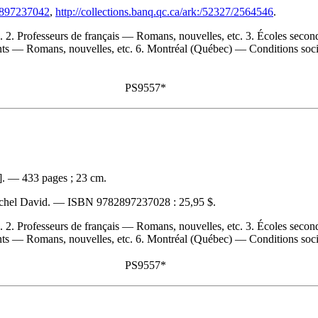
82897237042
,
http://collections.banq.qc.ca/ark:/52327/2564546
.
 2. Professeurs de français — Romans, nouvelles, etc. 3. Écoles secon
ts — Romans, nouvelles, etc. 6. Montréal (Québec) — Conditions soci
PS9557*
]. — 433 pages ; 23 cm.
Michel David. —
ISBN
9782897237028 :
25,95 $
.
 2. Professeurs de français — Romans, nouvelles, etc. 3. Écoles secon
ts — Romans, nouvelles, etc. 6. Montréal (Québec) — Conditions socia
PS9557*