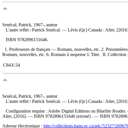
Senécal, Patrick, 1967-, auteur
L'autre reflet
/ Patrick Senécal. — Lévis (Qc) Canada : Alire, [201
ISBN
9782896151646
.
1. Professeurs de français — Romans, nouvelles, etc. 2. Prisonnièr
Romans, nouvelles, etc. 6. Romans à suspense I. Titre. II. Collection 
C843/.54
Senécal, Patrick, 1967-, auteur
L'autre reflet
/ Patrick Senécal. — Lévis (Qc) Canada : Alire, [2016
Configuration requise : Adobe Digital Editions ou Bluefire Reader. 
Alire, [2016]. —
ISBN
9782896151646
(erroné) . —
ISBN
9782896
Adresse électronique :
http://collections.banq.qc.ca/ark:/52327/26967