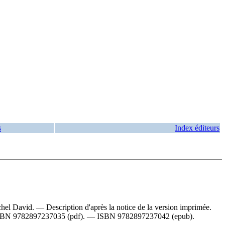
s
Index éditeurs
el David. — Description d'après la notice de la version imprimée.
SBN
9782897237035 (pdf)
. —
ISBN
9782897237042 (epub)
.