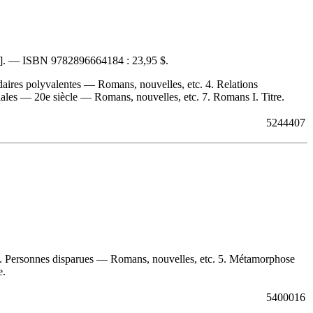
5]. —
ISBN
9782896664184 :
23,95 $
.
daires polyvalentes — Romans, nouvelles, etc. 4. Relations
les — 20e siècle — Romans, nouvelles, etc. 7. Romans I. Titre.
5244407
 4. Personnes disparues — Romans, nouvelles, etc. 5. Métamorphose
e.
5400016