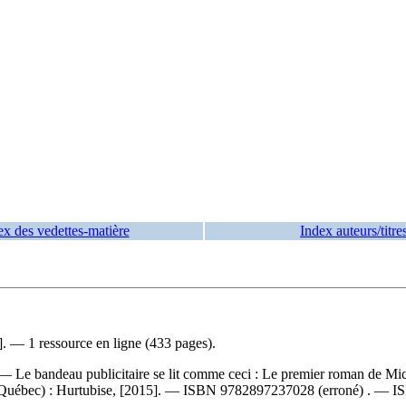
ex des vedettes-matière
Index auteurs/titre
. — 1 ressource en ligne (433 pages).
— Le bandeau publicitaire se lit comme ceci : Le premier roman de Mich
Québec) : Hurtubise, [2015]. —
ISBN
9782897237028
(erroné) . —
I