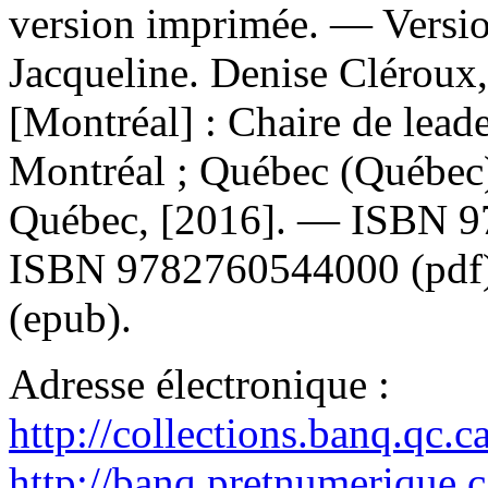
version imprimée. —
Versi
Jacqueline. Denise Cléroux
[Montréal] : Chaire de lead
Montréal ; Québec (Québec) 
Québec, [2016]. —
ISBN
9
ISBN
9782760544000
(pdf
(epub).
Adresse électronique :
http://collections.banq.qc.
http://banq.pretnumerique.