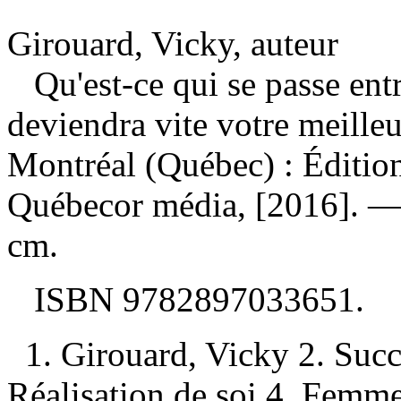
Girouard, Vicky, auteur
Qu'est-ce qui se passe entr
deviendra vite votre meilleu
Montréal (Québec) : Éditio
Québecor média, [2016]. — 2
cm.
ISBN
9782897033651
.
1. Girouard, Vicky 2. Suc
Réalisation de soi 4. Femm