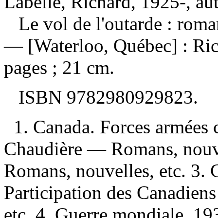
Labelle, Richard, 1925-, au
Le vol de l'outarde : rom
— [Waterloo, Québec] : Ric
pages ; 21 cm.
ISBN
9782980929823
.
1. Canada. Forces armées 
Chaudière — Romans, nouvel
Romans, nouvelles, etc. 3.
Participation des Canadien
etc. 4. Guerre mondiale, 