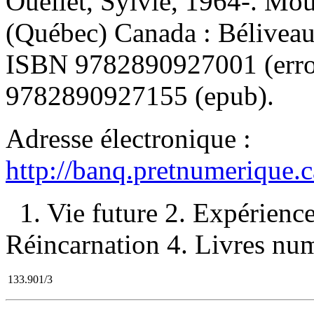
Ouellet, Sylvie, 1964-. Mou
(Québec) Canada : Béliveau
ISBN
9782890927001
(err
9782890927155 (epub)
.
Adresse électronique :
http://banq.pretnumerique.
1. Vie future 2. Expérienc
Réincarnation 4. Livres numé
133.901/3