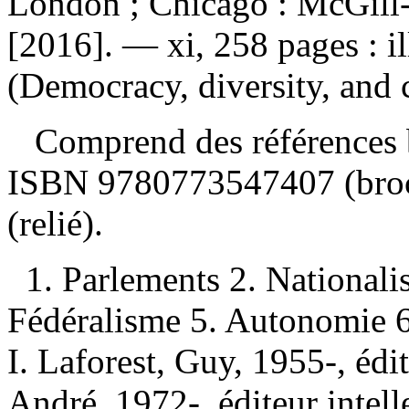
London ; Chicago : McGill-
[2016]. — xi, 258 pages : i
(Democracy, diversity, and c
Comprend des références b
ISBN
9780773547407
(bro
(relié).
1. Parlements 2. Nationali
Fédéralisme 5. Autonomie 6
I. Laforest, Guy, 1955-, édit
André, 1972-, éditeur intelle