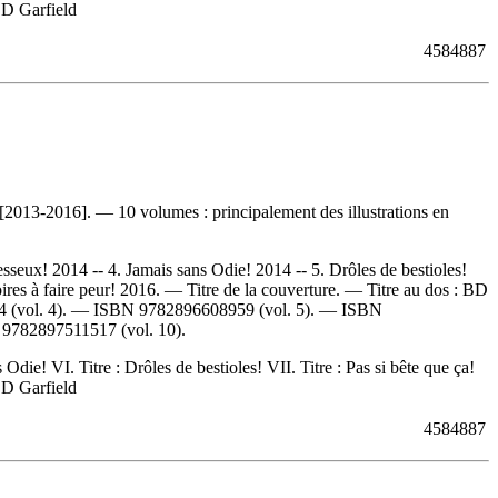
 BD Garfield
4584887
[2013-2016]. — 10 volumes : principalement des illustrations en
esseux! 2014 -- 4. Jamais sans Odie! 2014 -- 5. Drôles de bestioles!
oires à faire peur! 2016. — Titre de la couverture. —
Titre au dos :
BD
4
(vol. 4). —
ISBN
9782896608959
(vol. 5). —
ISBN
N
9782897511517
(vol. 10).
 Odie! VI. Titre : Drôles de bestioles! VII. Titre : Pas si bête que ça!
 BD Garfield
4584887