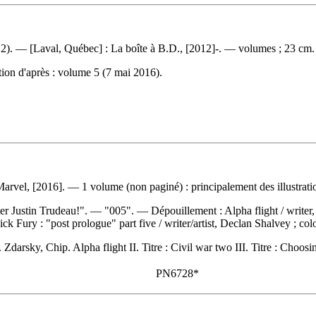
). — [Laval, Québec] : La boîte à B.D., [2012]-. — volumes ; 23 cm.
ion d'après : volume 5 (7 mai 2016).
rvel, [2016]. — 1 volume (non paginé) : principalement des illustrati
ster Justin Trudeau!". — "005". —
Dépouillement :
Alpha flight / writer
ck Fury : "post prologue" part five / writer/artist, Declan Shalvey ; colo
darsky, Chip. Alpha flight II. Titre : Civil war two III. Titre : Choosi
PN6728*