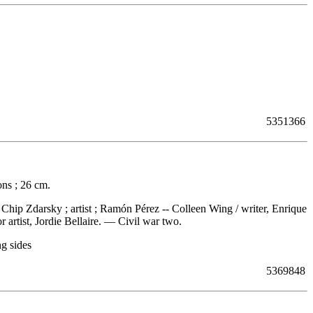
5351366
ons ; 26 cm.
, Chip Zdarsky ; artist ; Ramón Pérez -- Colleen Wing / writer, Enrique
r artist, Jordie Bellaire. —
Civil war two.
ng sides
5369848