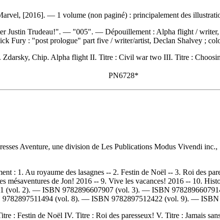
rvel, [2016]. — 1 volume (non paginé) : principalement des illustrati
ster Justin Trudeau!". — "005". —
Dépouillement :
Alpha flight / writer
ck Fury : "post prologue" part five / writer/artist, Declan Shalvey ; colo
darsky, Chip. Alpha flight II. Titre : Civil war two III. Titre : Choosi
PN6728*
resses Aventure, une division de Les Publications Modus Vivendi inc., 
ment :
1. Au royaume des lasagnes -- 2. Festin de Noël -- 3. Roi des par
Les mésaventures de Jon! 2016 -- 9. Vive les vacances! 2016 -- 10. Hist
1
(vol. 2). —
ISBN
9782896607907
(vol. 3). —
ISBN
978289660791
N
9782897511494
(vol. 8). —
ISBN
9782897512422
(vol. 9). —
ISB
itre : Festin de Noël IV. Titre : Roi des paresseux! V. Titre : Jamais sans