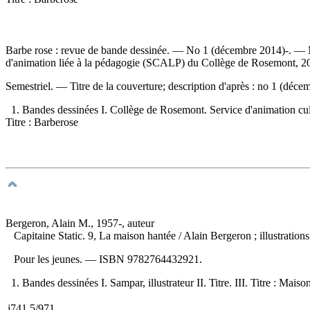
Barbe rose : revue de bande dessinée
. — No 1 (décembre 2014)-. — Mon
d'animation liée à la pédagogie (SCALP) du Collège de Rosemont, 2
Semestriel. — Titre de la couverture; description d'après : no 1 (dé
1. Bandes dessinées I. Collège de Rosemont. Service d'animation cult
Titre : Barberose
Bergeron, Alain M., 1957-, auteur
Capitaine Static. 9, La maison hantée
/ Alain Bergeron ; illustrati
Pour les jeunes. —
ISBN
9782764432921
.
1. Bandes dessinées I. Sampar, illustrateur II. Titre. III. Titre : Maiso
j741.5/971