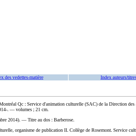
ex des vedettes-matière
Index auteurs/titre
tréal Qc : Service d'animation culturelle (SAC) de la Direction des af
014-. — volumes ; 21 cm.
cembre 2014). —
Titre au dos :
Barberose.
urelle, organisme de publication II. Collège de Rosemont. Service cultu