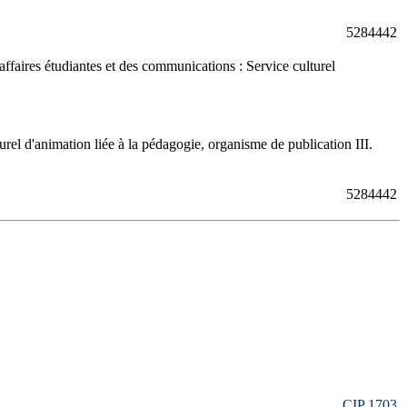
5284442
faires étudiantes et des communications : Service culturel
rel d'animation liée à la pédagogie, organisme de publication III.
5284442
CIP 1703