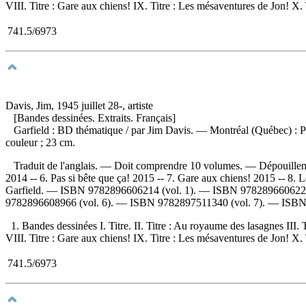
VIII. Titre : Gare aux chiens! IX. Titre : Les mésaventures de Jon! X. T
741.5/6973
Davis, Jim, 1945 juillet 28-, artiste
[Bandes dessinées. Extraits. Français]
Garfield : BD thématique
/ par Jim Davis. — Montréal (Québec) : P
couleur ; 23 cm.
Traduit de l'anglais. — Doit comprendre 10 volumes. —
Dépouille
2014 -- 6. Pas si bête que ça! 2015 -- 7. Gare aux chiens! 2015 -- 8. 
Garfield. —
ISBN
9782896606214
(vol. 1). —
ISBN
978289660622
9782896608966
(vol. 6). —
ISBN
9782897511340
(vol. 7). —
ISB
1. Bandes dessinées I. Titre. II. Titre : Au royaume des lasagnes III. T
VIII. Titre : Gare aux chiens! IX. Titre : Les mésaventures de Jon! X. T
741.5/6973