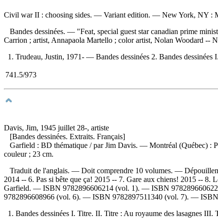
Civil war II : choosing sides
. — Variant edition. — New York, NY : Ma
Bandes dessinées. — "Feat, special guest star canadian prime mini
Carrion ; artist, Annapaola Martello ; color artist, Nolan Woodard -- Ni
1. Trudeau, Justin, 1971- — Bandes dessinées 2. Bandes dessinées I. Z
741.5/973
Davis, Jim, 1945 juillet 28-, artiste
[Bandes dessinées. Extraits. Français]
Garfield : BD thématique
/ par Jim Davis. — Montréal (Québec) : P
couleur ; 23 cm.
Traduit de l'anglais. — Doit comprendre 10 volumes. —
Dépouille
2014 -- 6. Pas si bête que ça! 2015 -- 7. Gare aux chiens! 2015 -- 8. 
Garfield. —
ISBN
9782896606214
(vol. 1). —
ISBN
978289660622
9782896608966
(vol. 6). —
ISBN
9782897511340
(vol. 7). —
ISB
1. Bandes dessinées I. Titre. II. Titre : Au royaume des lasagnes III. T