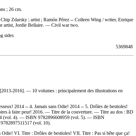
ons ; 26 cm.
, Chip Zdarsky ; artist ; Ramón Pérez -- Colleen Wing / writer, Enrique
r artist, Jordie Bellaire. —
Civil war two.
ng sides
5369848
[2013-2016]. — 10 volumes : principalement des illustrations en
esseux! 2014 -- 4. Jamais sans Odie! 2014 -- 5. Drôles de bestioles!
oires à faire peur! 2016. — Titre de la couverture. —
Titre au dos :
BD
4
(vol. 4). —
ISBN
9782896608959
(vol. 5). —
ISBN
N
9782897511517
(vol. 10).
 Odie! VI. Titre : Drôles de bestioles! VII. Titre : Pas si bête que ça!