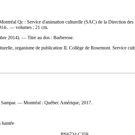
tréal Qc : Service d'animation culturelle (SAC) de la Direction des af
014-. — volumes ; 21 cm.
cembre 2014). —
Titre au dos :
Barberose.
urelle, organisme de publication II. Collège de Rosemont. Service cultu
ons Sampar. — Montréal : Québec Amérique, 2017.
n hantée
PN6734 C359