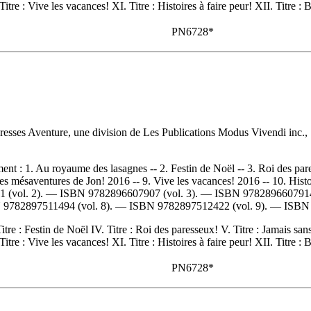
itre : Vive les vacances! XI. Titre : Histoires à faire peur! XII. Titre :
PN6728*
resses Aventure, une division de Les Publications Modus Vivendi inc., 
ment :
1. Au royaume des lasagnes -- 2. Festin de Noël -- 3. Roi des par
Les mésaventures de Jon! 2016 -- 9. Vive les vacances! 2016 -- 10. Hist
1
(vol. 2). —
ISBN
9782896607907
(vol. 3). —
ISBN
978289660791
N
9782897511494
(vol. 8). —
ISBN
9782897512422
(vol. 9). —
ISB
itre : Festin de Noël IV. Titre : Roi des paresseux! V. Titre : Jamais sans
itre : Vive les vacances! XI. Titre : Histoires à faire peur! XII. Titre :
PN6728*