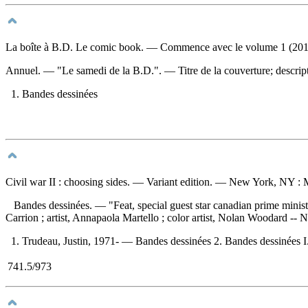
La boîte à B.D. Le comic book
. — Commence avec le volume 1 (2012
Annuel. — "Le samedi de la B.D.". — Titre de la couverture; descript
1. Bandes dessinées
Civil war II : choosing sides
. — Variant edition. — New York, NY : Ma
Bandes dessinées. — "Feat, special guest star canadian prime mini
Carrion ; artist, Annapaola Martello ; color artist, Nolan Woodard -- Ni
1. Trudeau, Justin, 1971- — Bandes dessinées 2. Bandes dessinées I. Z
741.5/973