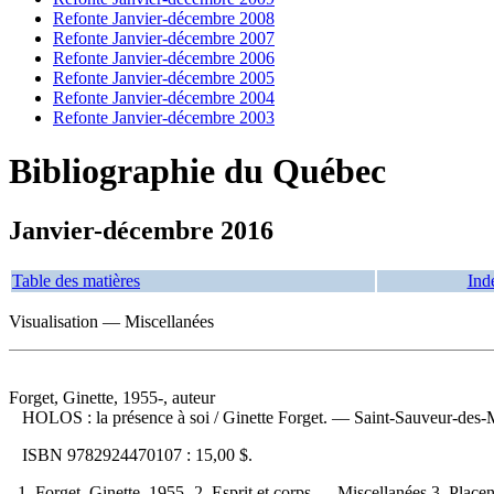
Refonte Janvier-décembre 2008
Refonte Janvier-décembre 2007
Refonte Janvier-décembre 2006
Refonte Janvier-décembre 2005
Refonte Janvier-décembre 2004
Refonte Janvier-décembre 2003
Bibliographie du Québec
Janvier-décembre 2016
Table des matières
Ind
Visualisation — Miscellanées
Forget, Ginette, 1955-, auteur
HOLOS : la présence à soi
/ Ginette Forget. — Saint-Sauveur-des-M
ISBN
9782924470107 :
15,00 $
.
1. Forget, Ginette, 1955- 2. Esprit et corps — Miscellanées 3. Placen