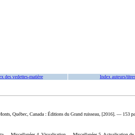
ex des vedettes-matière
Index auteurs/titre
onts, Québec, Canada : Éditions du Grand ruisseau, [2016]. — 153 page
ta — Miscellanées 4. Visualisation — Miscellanées 5. Actualisation de so