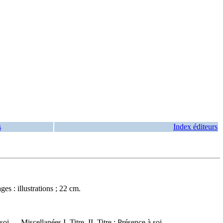
s
Index éditeurs
s : illustrations ; 22 cm.
i — Miscellanées I. Titre. II. Titre : Présence à soi