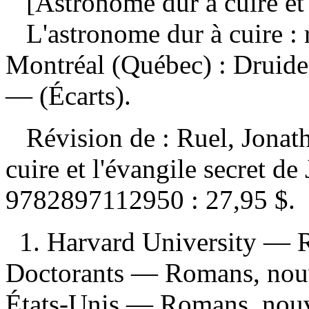
[Astronome dur à cuire et l
L'astronome dur à cuire 
Montréal (Québec) : Druide
— (Écarts).
Révision de :
Ruel, Jonat
cuire et l'évangile secret d
9782897112950 :
27,95 $
.
1. Harvard University — R
Doctorants — Romans, nouv
États-Unis — Romans, nouve