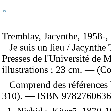
Tremblay, Jacynthe, 1958-, 
Je suis un lieu
/ Jacynthe
Presses de l'Université de 
illustrations ; 23 cm. — (Co
Comprend des références b
310). —
ISBN
9782760636
1. Nishida, Kitarō, 1870-1