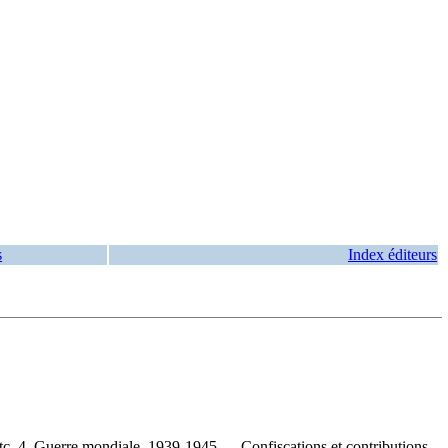
s
Index éditeurs
tc. 4. Guerre mondiale, 1939-1945 — Confiscations et contributions