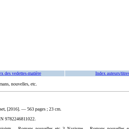
ex des vedettes-matière
Index auteurs/titre
ans, nouvelles, etc.
set, [2016]. — 563 pages ; 23 cm.
BN
9782246811022
.
Conjoints — Romans, nouvelles, etc. 3. Nazisme — Romans, nouvelles, e