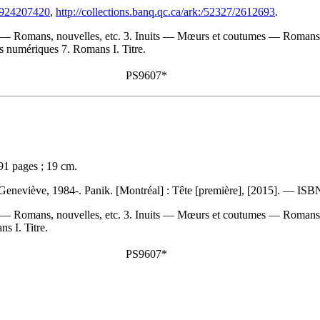
82924207420
,
http://collections.banq.qc.ca/ark:/52327/2612693
.
s — Romans, nouvelles, etc. 3. Inuits — Mœurs et coutumes — Romans, n
s numériques 7. Romans I. Titre.
PS9607*
91 pages ; 19 cm.
 Geneviève, 1984-. Panik. [Montréal] : Tête [première], [2015]. —
ISB
s — Romans, nouvelles, etc. 3. Inuits — Mœurs et coutumes — Romans, n
s I. Titre.
PS9607*