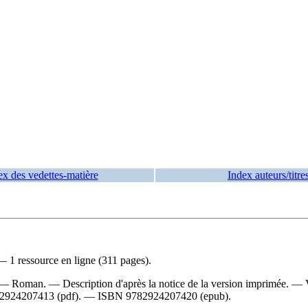
ex des vedettes-matière
Index auteurs/titre
— 1 ressource en ligne (311 pages).
 — Roman. — Description d'après la notice de la version imprimée. —
2924207413 (pdf)
. —
ISBN
9782924207420 (epub)
.